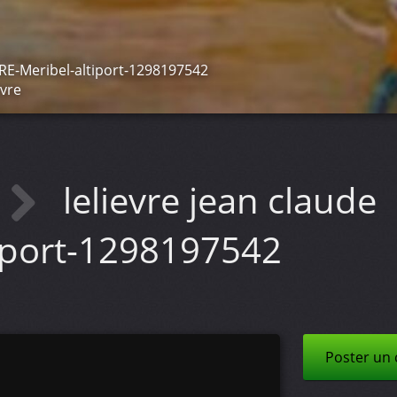
RE-Meribel-altiport-1298197542
èvre
lelievre jean claude
tiport-1298197542
Poster un