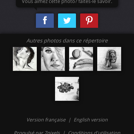
Vous aimez cette photo? faites-le savoir.
Autres photos dans ce répertoire
Version française
|
English version
Propulsé par 7pixels
|
Conditions d'utilisation