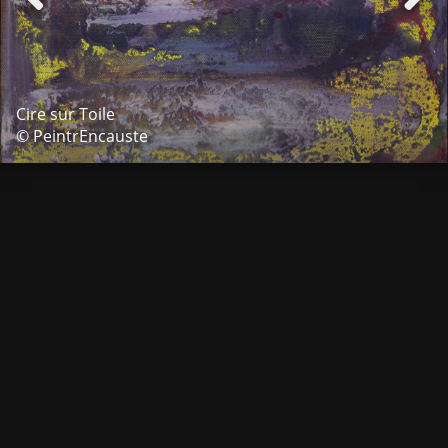
Cire sur Toile
© PeintrEncauste