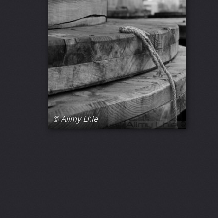
© Aiimy Lhie