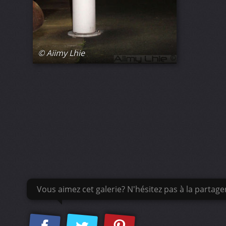
© Aiimy Lhie
Vous aimez cet galerie? N'hésitez pas à la partage