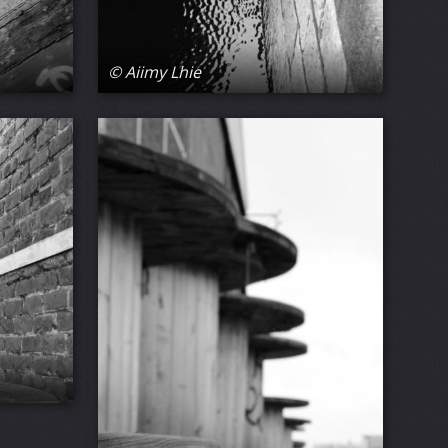
© Aiimy Lhie