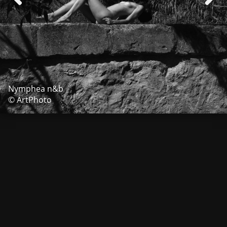
Nymphea n&b
© ArtPhoto