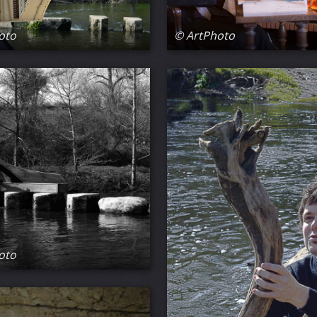
oto
© ArtPhoto
oto