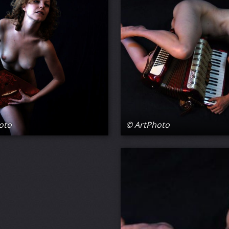
oto
© ArtPhoto