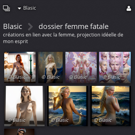
Blasic
Blasic
dossier femme fatale
créations en lien avec la femme, projection idéelle de
mon esprit
© Blasic
© Blasic
© Blasic
© Blasic
© Blasic
© Blasic
© Blasic