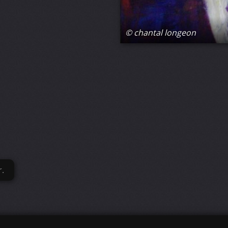
© chantal longeon
r.