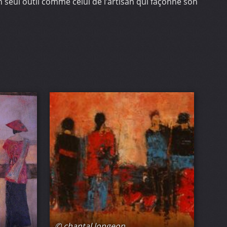
n seul outil comme celui de l’artisan qui façonne son
© chantal longeon