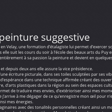
peinture suggestive
n Velay, une formation d’étalagiste lui permet d’exercer so
s elle suit les cours du soir à l’école des beaux arts du Puy e
entièrement à sa passion la peinture et devient en quelqu
4 et depuis deux ans elle assure la vice présidence.
ne écriture picturale, dans ses toiles sculptées par ses vib
 d’espérance dans une technique affirmée créant des ouvert
, d’arts plastiques dans la région au sein des espaces cultu
ermet de traduire mes envies, d’extérioriser ainsi mes mom
e j’arrive à me dégager de ce qu’enregistre mon œil pour n’en
nsi mes énergies.
ginaires avec des tonalités personnelles créant ainsi un m