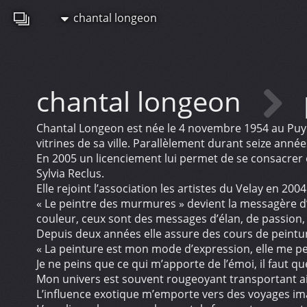
chantal longeon
chantal longeon
Chantal Longeon est née le 4 novembre 1954 au Puy e
vitrines de sa ville. Parallèlement durant seize année
En 2005 un licenciement lui permet de se consacrer 
Sylvia Reclus.
Elle rejoint l’association les artistes du Velay en 200
« Le peintre des murmures » devient la messagère d’u
couleur, ceux sont des messages d’élan, de passion,
Depuis deux années elle assure des cours de peinture
« La peinture est mon mode d’expression, elle me p
Je ne peins que ce qui m’apporte de l’émoi, il faut qu
Mon univers est souvent rougeoyant transportant ai
L’influence exotique m’emporte vers des voyages ima