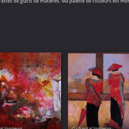
trastes de glacis de matières. Ma palette de couleurs est mo
al longeon
© chantal longeon