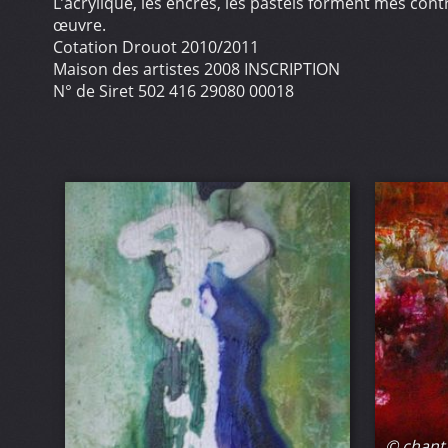
L’acrylique, les encres, les pastels forment mes con
œuvre.
Cotation Drouot 2010/2011
Maison des artistes 2008 INSCRIPTION
N° de Siret 502 416 29080 00018
© chant