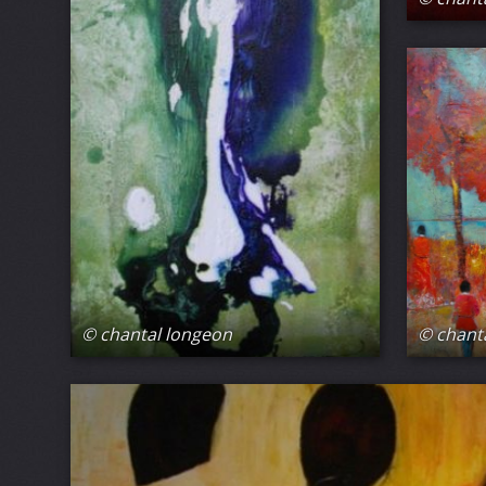
© chant
© chantal longeon