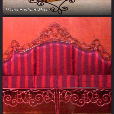
© Chems Eddine Mechri