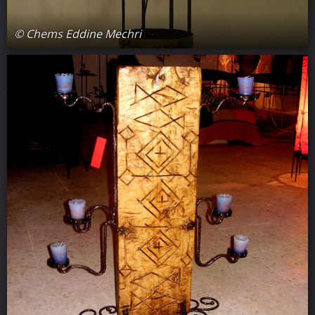
© Chems Eddine Mechri