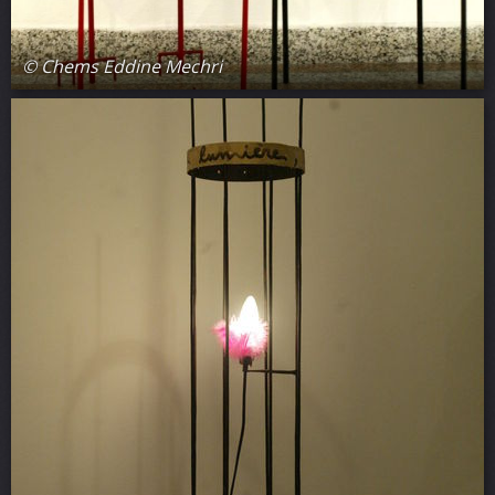
© Chems Eddine Mechri