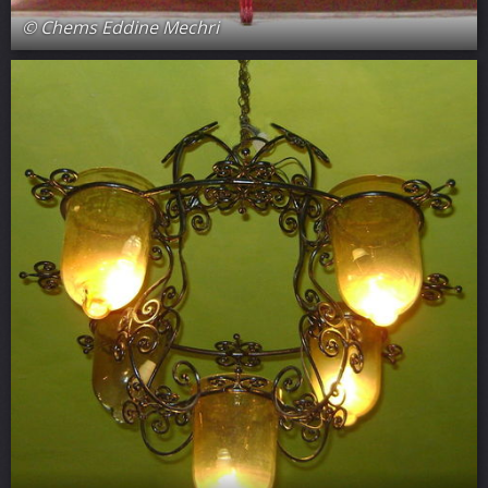
© Chems Eddine Mechri