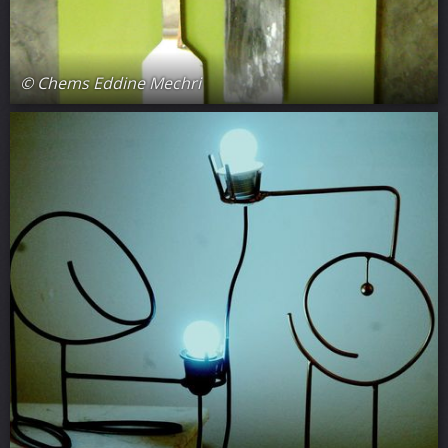
© Chems Eddine Mechri