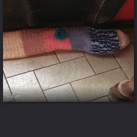
© cué