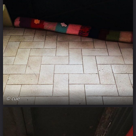
© cué