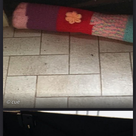
© cué