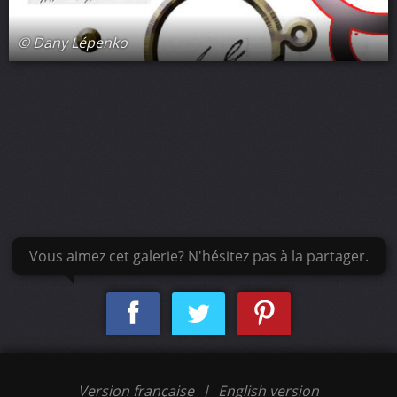
© Dany Lépenko
Vous aimez cet galerie? N'hésitez pas à la partager.
Version française
|
English version