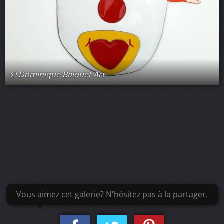
© Dominique Balouet Art
Vous aimez cet galerie? N'hésitez pas à la partager.