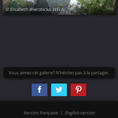
© Elisabeth Wierzbicka, WELA
Vous aimez cet galerie? N'hésitez pas à la partager.
Version française
|
English version