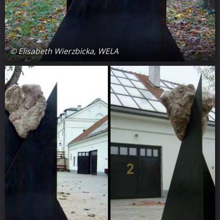
© Elisabeth Wierzbicka, WELA