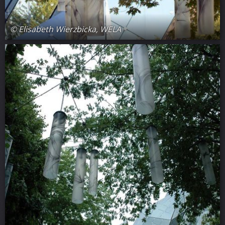
© Elisabeth Wierzbicka, WELA