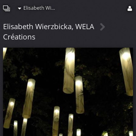
Elisabeth Wierzbicka, WELA
Elisabeth Wierzbicka, WELA
Créations