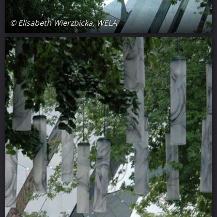
© Elisabeth Wierzbicka, WELA