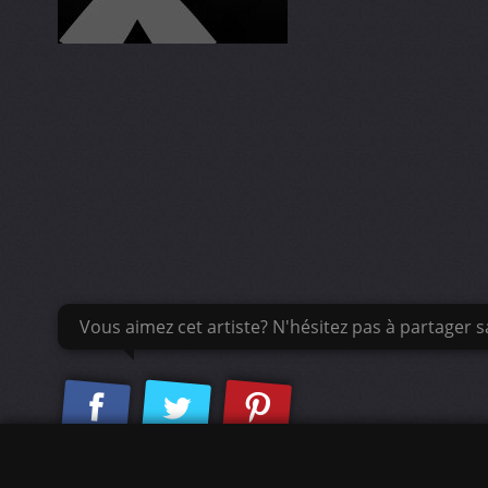
Vous aimez cet artiste? N'hésitez pas à partager sa