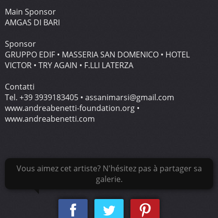
Main Sponsor
AMGAS DI BARI
Sponsor
GRUPPO EDIF • MASSERIA SAN DOMENICO • HOTEL
VICTOR • TRY AGAIN • F.LLI LATERZA
Contatti
Tel. +39 3939183405 • assanimarsi@gmail.com
www.andreabenetti-foundation.org •
www.andreabenetti.com
Vous aimez cet artiste? N'hésitez pas à partager sa
galerie.