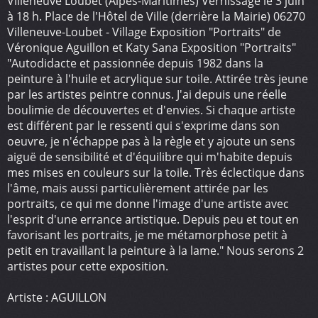
Villeneuve Loubet (Alpes-Maritimes) Vernissage le 3 juin
à 18 h. Place de l'Hôtel de Ville (derrière la Mairie) 06270
Villeneuve-Loubet - Village Exposition "Portraits" de
Véronique Aguillon et Katy Sana Exposition "Portraits"
"Autodidacte et passionnée depuis 1982 dans la
peinture à l'huile et acrylique sur toile. Attirée très jeune
par les artistes peintre connus. J'ai depuis une réelle
boulimie de découvertes et d'envies. Si chaque artiste
est différent par le ressenti qui s'exprime dans son
oeuvre, je n'échappe pas à la règle et y ajoute un sens
aiguë de sensibilité et d'équilibre qui m'habite depuis
mes mises en couleurs sur la toile. Très éclectique dans
l'âme, mais aussi particulièrement attirée par les
portraits, ce qui me donne l'image d'une artiste avec
l'esprit d'une errance artistique. Depuis peu et tout en
favorisant les portraits, je me métamorphose petit à
petit en travaillant la peinture à la lame." Nous serons 2
artistes pour cette exposition.
Artiste : AGUILLON