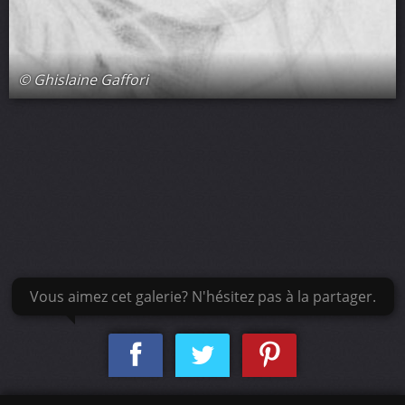
© Ghislaine Gaffori
Vous aimez cet galerie? N'hésitez pas à la partager.