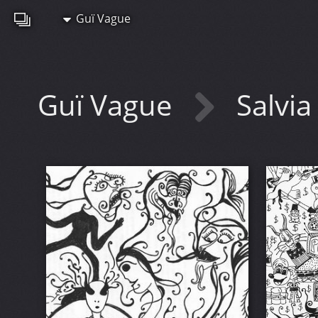
Guï Vague
Guï Vague
Salvia 