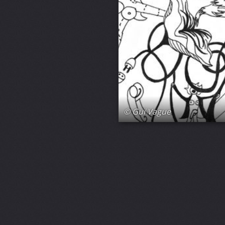
© Guï Vague