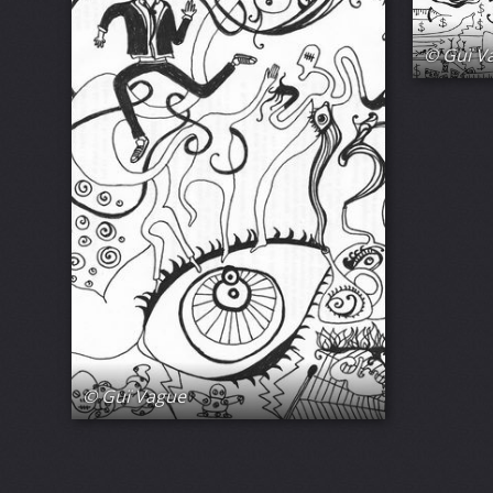
© Guï V
© Guï Vague