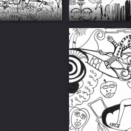
ague
© Guï Vague