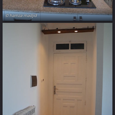
© hamza madjid