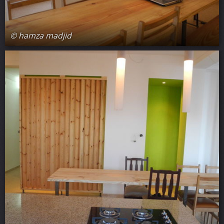
© hamza madjid