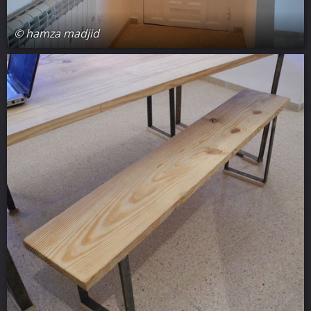
© hamza madjid