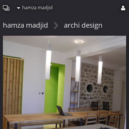
hamza madjid
hamza madjid
archi design