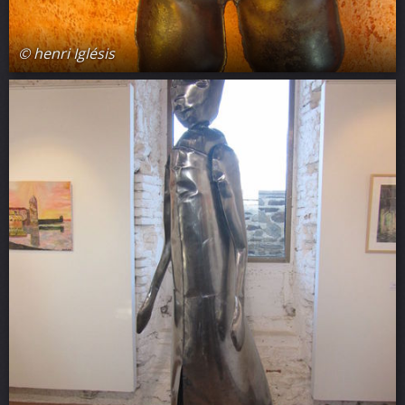
© henri Iglésis