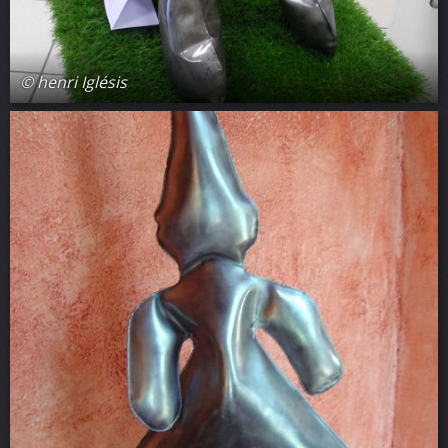
© henri Iglésis