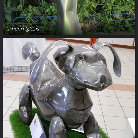
© henri Iglésis