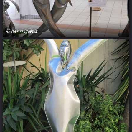
© henri Iglésis