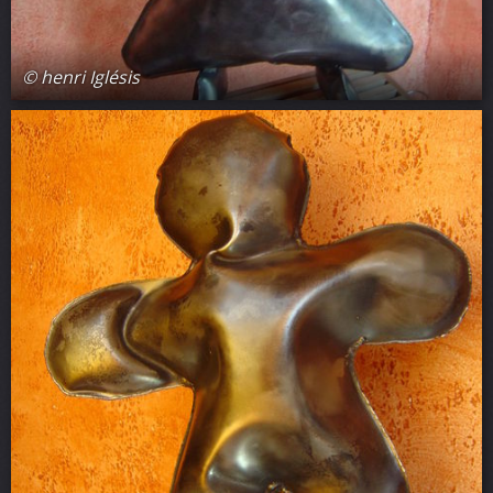
© henri Iglésis