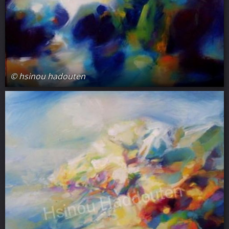
© hsinou hadouten