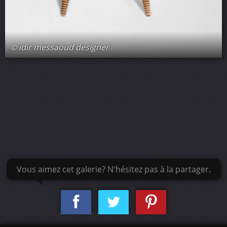
© idir messaoud designer
Vous aimez cet galerie? N'hésitez pas à la partager.