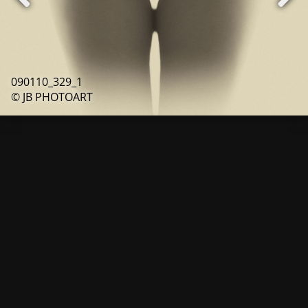
090110_329_1
© JB PHOTOART