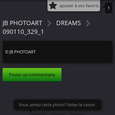
ajouter à vos favoris
1
JB PHOTOART
DREAMS
090110_329_1
©
JB PHOTOART
Poster un commentaire
Vous aimez cette photo? faites-le savoir.