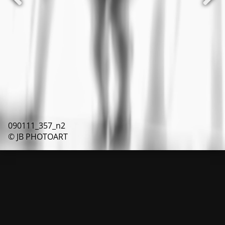
090111_357_n2
© JB PHOTOART