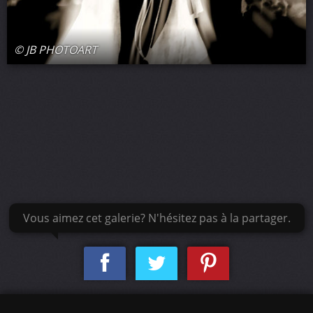
© JB PHOTOART
Vous aimez cet galerie? N'hésitez pas à la partager.