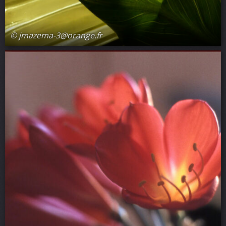
© jmazema-3@orange.fr