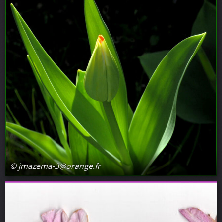
© jmazema-3@orange.fr