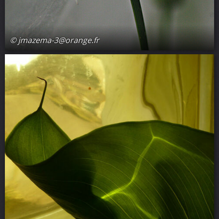
© jmazema-3@orange.fr