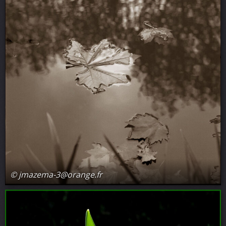
© jmazema-3@orange.fr