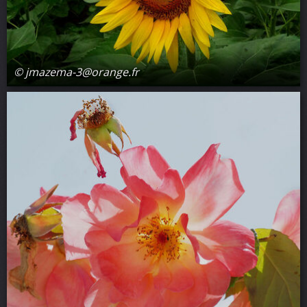
© jmazema-3@orange.fr