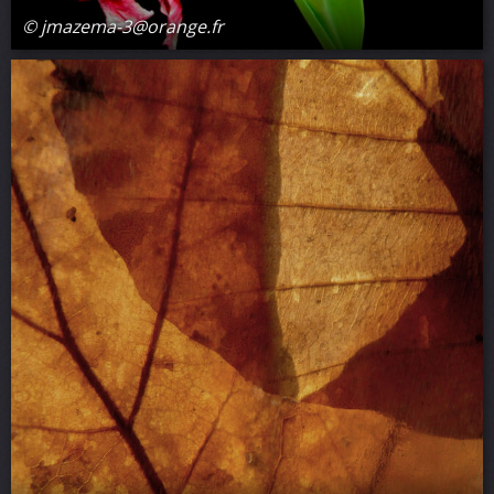
© jmazema-3@orange.fr