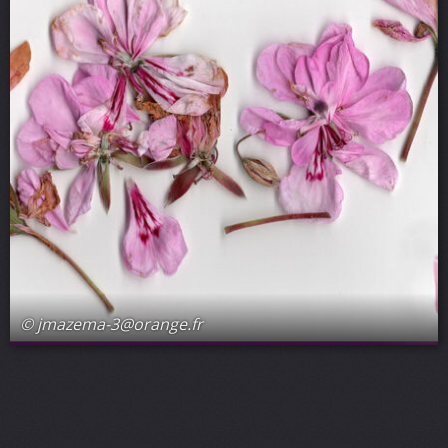
© jmazema-3@orange.fr