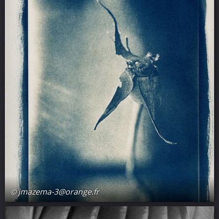
© jmazema-3@orange.fr