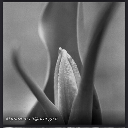
© jmazema-3@orange.fr