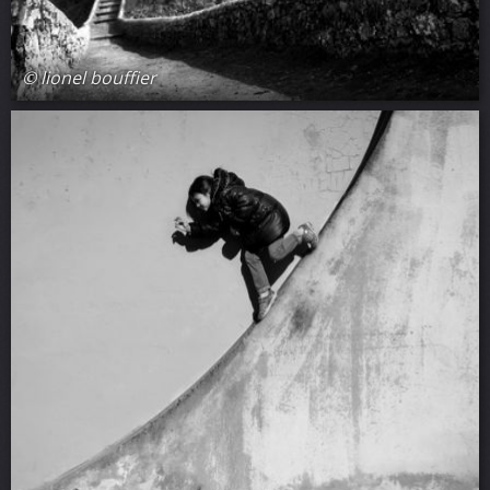
© lionel bouffier