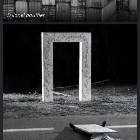
© lionel bouffier