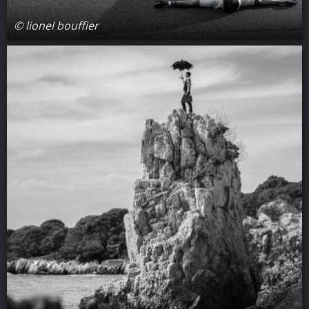
© lionel bouffier