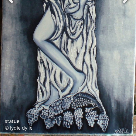
statue
© lydie dylie