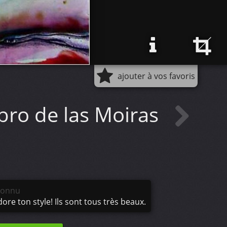
ajouter à vos favoris
bro de las Moiras
connu
dore ton style! Ils sont tous très beaux.