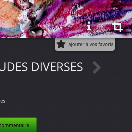
ajouter à vos favoris
UDES DIVERSES
es .
 commentaire