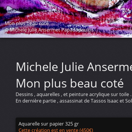
Mon plus beau coté
© Michele Julie Ansermet Papadopoulos
Michele Julie Anser
Mon plus beau coté
Dessins , aquarelles , et peinture acrylique sur toile .
En dernière partie , assassinat de Tassos Isaac et 
Aquarelle sur papier 325 gr
Cette création est en vente (450€)