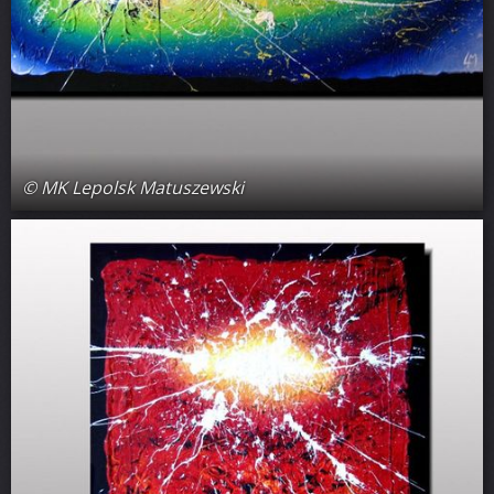
© MK Lepolsk Matuszewski