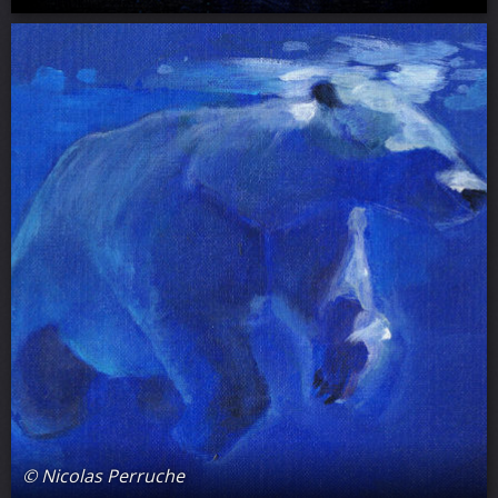
© Nicolas Perruche