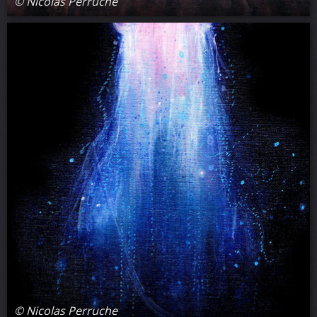
© Nicolas Perruche
© Nicolas Perruche