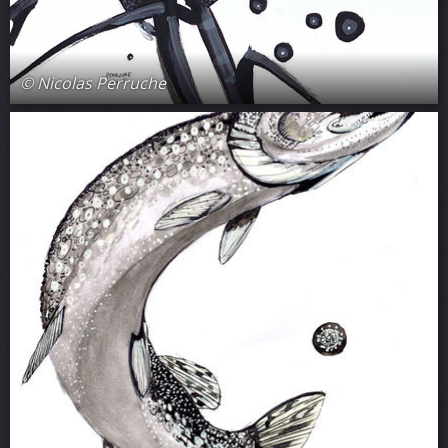
© Nicolas Perruche