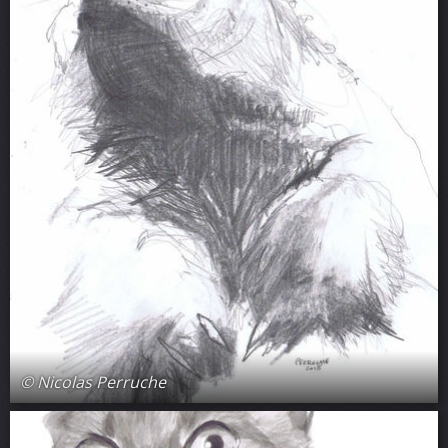
© Nicolas Perruche