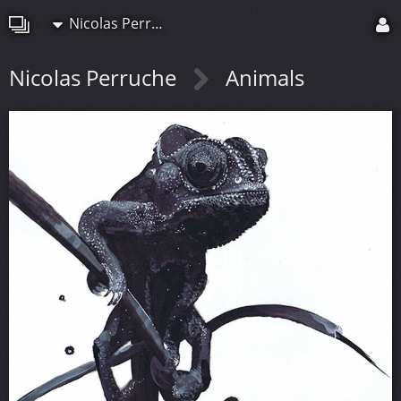
Nicolas Perruche
Nicolas Perruche
Animals