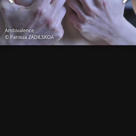
Ambivalence
© Panxua ZADILSKOA