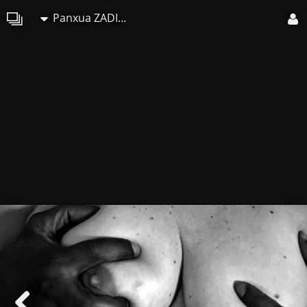
Panxua ZADILSKOA