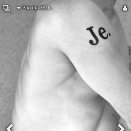
Panxua ZADILSKOA