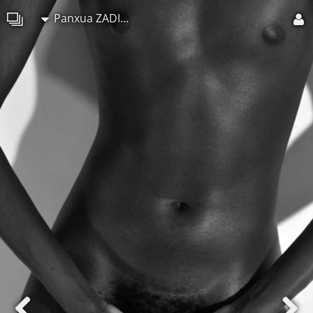
Panxua ZADILSKOA