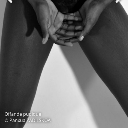
Offande pudique
© Panxua ZADILSKOA