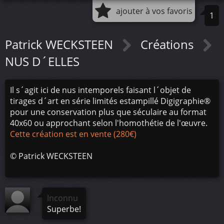
ajouter à vos favoris
1
Patrick WECKSTEEN
Créations
NUS D´ELLES
Il s´agit ici de nus intemporels faisant l´objet de
tirages d´art en série limités estampillé Digigraphie®
pour une conservation plus que séculaire au format
40x60 ou approchant selon l'homothétie de l'œuvre.
Cette création est en vente (280€)
©
Patrick WECKSTEEN
Inconnu
Superbe!