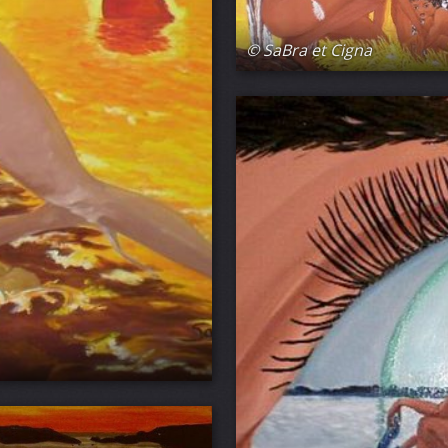
© SaBra et Cigna