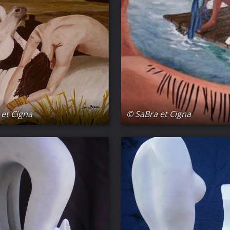
et Cigna
© SaBra et Cigna