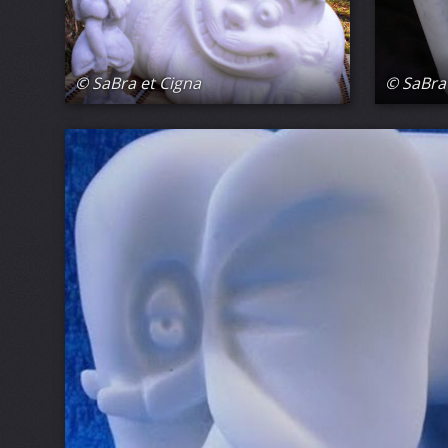
© SaBra et Cigna
© SaBra 