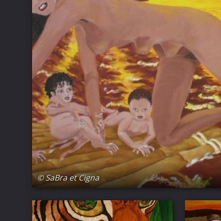
© SaBra et Cigna