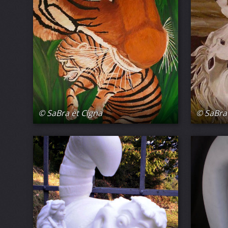
© SaBra et Cigna
© SaBra 