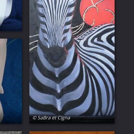
© SaBra et Cigna