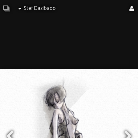
Stef Dazibaoo