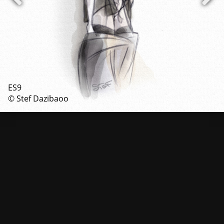
ES9
© Stef Dazibaoo