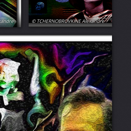
xandre
© TCHERNOBROVKINE Alexandre