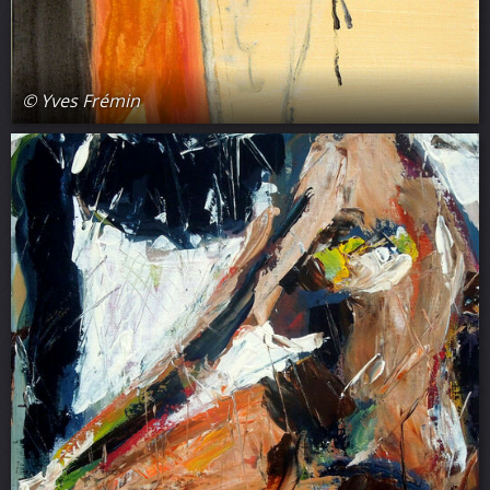
© Yves Frémin