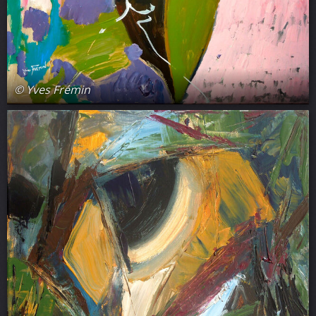
© Yves Frémin