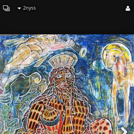
2nyss