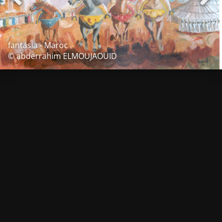
fantasia - Maroc
© abderrahim ELMOUJAOUID