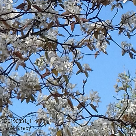
20190331_114422
© Al Faraby