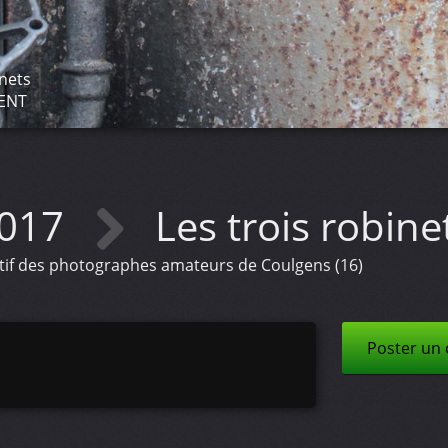
inets
RENT
017
Les trois robine
ectif des photographes amateurs de Coulgens (16)
Poster un