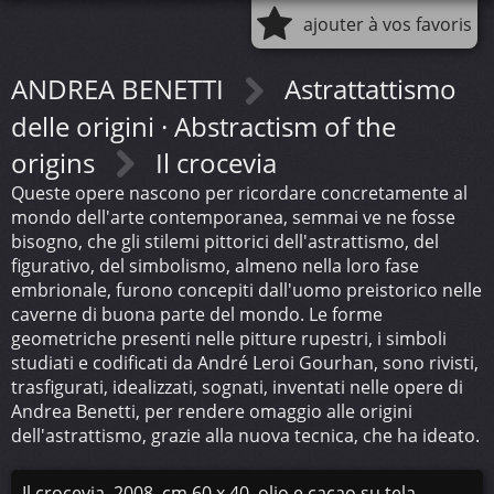
ajouter à vos favoris
ANDREA BENETTI
Astrattattismo
delle origini · Abstractism of the
origins
Il crocevia
Queste opere nascono per ricordare concretamente al
mondo dell'arte contemporanea, semmai ve ne fosse
bisogno, che gli stilemi pittorici dell'astrattismo, del
figurativo, del simbolismo, almeno nella loro fase
embrionale, furono concepiti dall'uomo preistorico nelle
caverne di buona parte del mondo. Le forme
geometriche presenti nelle pitture rupestri, i simboli
studiati e codificati da André Leroi Gourhan, sono rivisti,
trasfigurati, idealizzati, sognati, inventati nelle opere di
Andrea Benetti, per rendere omaggio alle origini
dell'astrattismo, grazie alla nuova tecnica, che ha ideato.
Il crocevia, 2008, cm 60 x 40, olio e cacao su tela