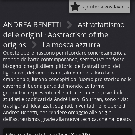
ajouter à vos favoris
ANDREA BENETTI
Astrattattismo
delle origini · Abstractism of the
origins
La mosca azzurra
Queste opere nascono per ricordare concretamente al
mondo dell'arte contemporanea, semmai ve ne fosse
bisogno, che gli stilemi pittorici dell'astrattismo, del
figurativo, del simbolismo, almeno nella loro fase
embrionale, furono concepiti dall'uomo preistorico nelle
caverne di buona parte del mondo. Le forme
geometriche presenti nelle pitture rupestri, i simboli
studiati e codificati da André Leroi Gourhan, sono rivisti,
trasfigurati, idealizzati, sognati, inventati nelle opere di
Andrea Benetti, per rendere omaggio alle origini
dell'astrattismo, grazie alla nuova tecnica, che ha ideato.
Olio e caffè su tela, cm 13 x 18, (2008)