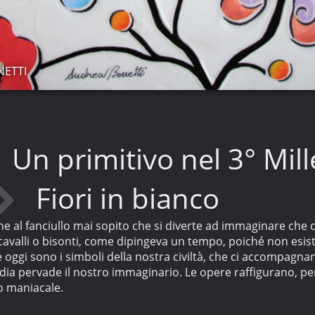
NETTI
Un primitivo nel 3° Mill
Fiori in bianco
e al fanciullo mai sopito che si diverte ad immaginare che 
cavalli o bisonti, come dipingeva un tempo, poiché non esist
he oggi sono i simboli della nostra civiltà, che ci accompag
dia pervade il nostro immaginario. Le opere raffigurano, perc
do maniacale.