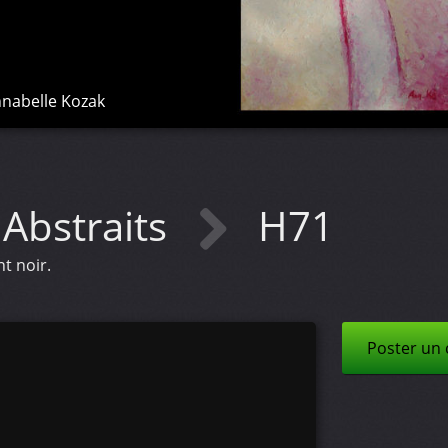
nabelle Kozak
Abstraits
H71
t noir.
Poster un